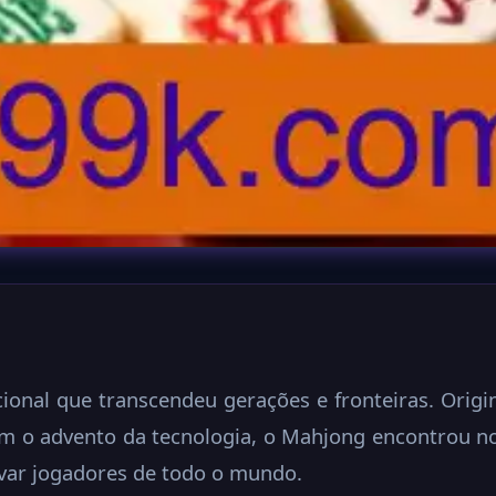
ional que transcendeu gerações e fronteiras. Orig
om o advento da tecnologia, o Mahjong encontrou n
var jogadores de todo o mundo.