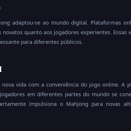
o
ong adaptou-se ao mundo digital. Plataformas o
s novatos quanto aos jogadores experientes. Essas
ressante para diferentes públicos.
M
va vida com a conveniência do jogo online. A pla
e jogadores em diferentes partes do mundo se con
certamente impulsiona o Mahjong para novas al