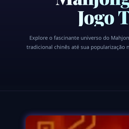
Jogo 
Explore o fascinante universo do Mahjo
tradicional chinês até sua popularização