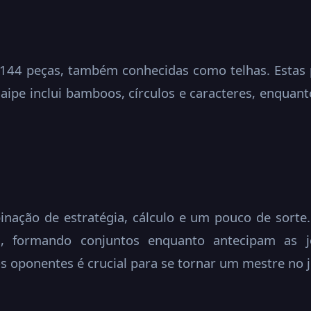
 144 peças, também conhecidas como telhas. Estas p
naipe inclui bamboos, círculos e caracteres, enqua
ação de estratégia, cálculo e um pouco de sorte.
s, formando conjuntos enquanto antecipam as j
s oponentes é crucial para se tornar um mestre no 