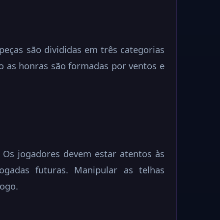
eças são divididas em três categorias
nto as honras são formadas por ventos e
 Os jogadores devem estar atentos às
ogadas futuras. Manipular as telhas
jogo.